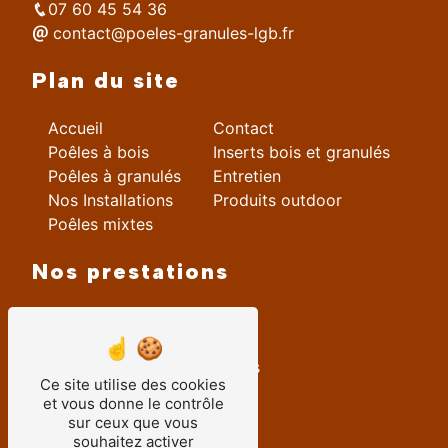
07 60 45 54 36
contact@poeles-granules-lgb.fr
Plan du site
Accueil
Contact
Poêles à bois
Inserts bois et granulés
Poêles à granulés
Entretien
Nos Installations
Produits outdoor
Poêles mixtes
Nos prestations
Vente Poêle à bois
installation insert
installation poele à granulés
Ce site utilise des cookies
entretien poele à granulés
et vous donne le contrôle
Installation poêle à bois
sur ceux que vous
vente insert
souhaitez activer