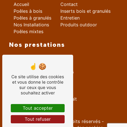
Accueil
Contact
Poêles à bois
Inserts bois et granulés
Poêles à granulés
Entretien
Nos Installations
Produits outdoor
Poêles mixtes
Nos prestations
Vente Poêle à bois
installation insert
installation poele à granulés
Ce site utilise des cookies
entretien poele à granulés
et vous donne le contrôle
Installation poêle à bois
sur ceux que vous
vente insert
souhaitez activer
remise en conformité conduit
vente poêle à granulés
Tout accepter
Tout refuser
©
Vistalid
- 2026 - Tous droits réservés -